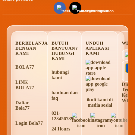
BERBELANJA
BUTUH
UNDUH
WE A
DENGAN
BANTUAN?
APLIKASI
KAMI
HUBUNGI
KAMI
KAMI
BOLA77
hubungi
kami
LINK
Direk
BOLA77
Tertib
bantuan dan
Kemen
faq
ikuti kami di
Whats
Daftar
media sosial
Bola77
021-
123456789
Login Bola77
24 Hours