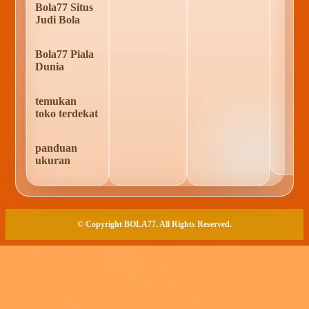
Bola77 Situs
Judi Bola
Bola77 Piala
Dunia
temukan
toko terdekat
panduan
ukuran
© Copyright BOLA77. All Rights Reserved.