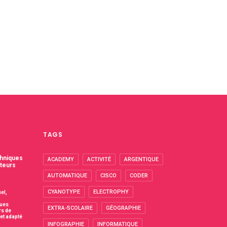
TAGS
chniques
ACADEMY
ACTIVITÉ
ARGENTIQUE
cteurs
AUTOMATIQUE
CISCO
CODER
CYANOTYPE
ELECTROPHY
el,
ques
EXTRA-SCOLAIRE
GÉOGRAPHIE
rs de
et adapté
INFOGRAPHIE
INFORMATIQUE