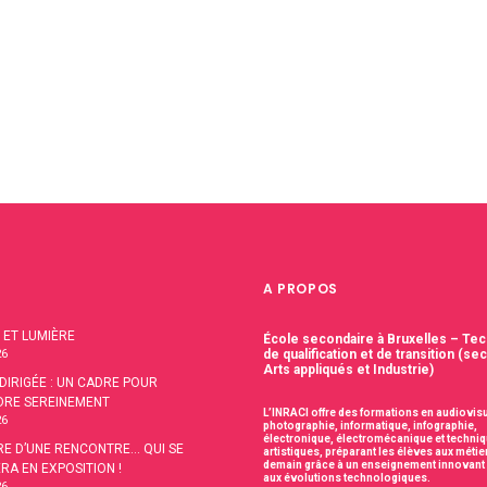
A PROPOS
 ET LUMIÈRE
École secondaire à Bruxelles – Te
26
de qualification et de transition (se
Arts appliqués et Industrie)
 DIRIGÉE : UN CADRE POUR
DRE SEREINEMENT
L’INRACI offre des formations en audiovisu
26
photographie, informatique, infographie,
électronique, électromécanique et techni
IRE D’UNE RENCONTRE… QUI SE
artistiques, préparant les élèves aux métie
demain grâce à un enseignement innovant 
RA EN EXPOSITION !
aux évolutions technologiques.
26