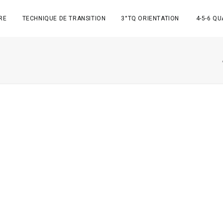
RE
TECHNIQUE DE TRANSITION
3°TQ ORIENTATION
4-5-6 QU